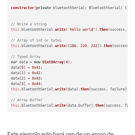
constructor
(
private
 bluetoothSerial: BluetoothSerial
) { }

// Write a string
this
.
bluetoothSerial
.
write
(
'hello world'
).
then
(success, fai
// Array of int or bytes
this
.
bluetoothSerial
.
write
([
186
, 
220
, 
222
]).
then
(success, f
// Typed Array
var
 data = 
new
Uint8Array
(
4
);

data[
0
] = 
0x41
;

data[
1
] = 
0x42
;

data[
2
] = 
0x43
;

data[
3
] = 
0x44
this
.
bluetoothSerial
.
write
(data).
then
(success, failure);

// Array Buffer
this
.
bluetoothSerial
.
write
(data.
buffer
).
then
(success, fail
Este ejemplo solo hará uso de un envío de