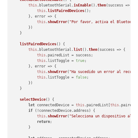
this
.
bluetoothSerial
.
isEnable
().
then
(
success
 =>
 {

this
.
listPairedDevices
();

        }, 
error
 =>
 {

this
.
showError
(
"Por favor, activa el Bluetooth
        })

    }

listPairedDevices
(
) {

this
.
bluetoothSerial
.
list
().
then
(
success
 =>
 {

this
.
pairedList
 = success;

this
.
listToggle
 = 
true
;

        }, 
error
 =>
 {

this
.
showError
(
"Ha sucedido un error al recupe
this
.
listToggle
 = 
false
;

        })

    }

selectDevice
(
) {

let
 connectedDevice = 
this
.
pairedList
[
this
.
pairedD
if
 (!connectedDevice.
address
) {

this
.
showError
(
"Selecciona un dispositivo al q
return
;

        }
