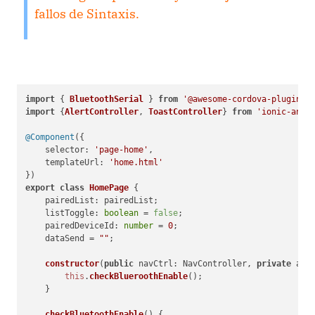
fallos de Sintaxis.
import
 { 
BluetoothSerial
 } 
from
'@awesome-cordova-plugins/
import
 {
AlertController
, 
ToastController
} 
from
'ionic-angu
@Component
({

selector
: 
'page-home'
,

templateUrl
: 
'home.html'
export
class
HomePage
 {

pairedList
: pairedList;

listToggle
: 
boolean
 = 
false
;

pairedDeviceId
: 
number
 = 
0
;

    dataSend = 
""
;

constructor
(
public
 navCtrl: NavController, 
private
 ale
this
.
checkBlueroothEnable
();

    }

checkBluetoothEnable
(
) {
