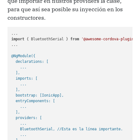
que importar en nustros providers la clase,
para que así sea posible su inyección en los
constructores.
import
 { BluetoothSerial } 
from
'@awesome-cordova-plugins/
...

@NgModule(
{

  declarations: [

    ...

  ],

  imports: [

    ...

  ],

  bootstrap: [IonicApp],

  entryComponents: [

    ...

  ],

  providers: [

    ...

    BluetoothSerial, //Esta es la línea importante.

    ...
