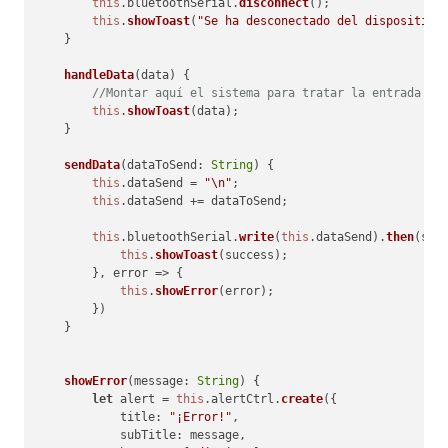
this
.
bluetoothSerial
.
disconnect
();

this
.
showToast
(
"Se ha desconectado del dispositivo
    }

handleData
(
data
) {

//Montar aquí el sistema para tratar la entrada de
this
.
showToast
(data);

    }

sendData
(
dataToSend: 
String
) {

this
.
dataSend
 = 
"\n"
;

this
.
dataSend
 += dataToSend;

this
.
bluetoothSerial
.
write
(
this
.
dataSend
).
then
(
suc
this
.
showToast
(success);

        }, 
error
 =>
 {

this
.
showError
(error);

        })

    }

showError
(
message: 
String
) {

let
 alert = 
this
.
alertCtrl
.
create
({

title
: 
"¡Error!"
,

subTitle
: message,
