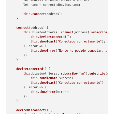
let
 address = connectedDevice.
address
;

let
 name = connectedDevice.
name
;

this
.
connect
(address);

    }

connect
(
address
) {

this
.
bluetoothSerial
.
connect
(address).
subscribe
(
su
this
.
deviceConnected
();

this
.
showToast
(
"Conectado correctamente"
);

        }, 
error
 =>
 {

this
.
showError
(
"No se ha podido conectar, algo
        })

    }

deviceConnected
(
) {

this
.
bluetoothSerial
.
subscribe
(
"\n"
).
subscribe
(
suc
this
.
handleData
(success);

this
.
showToast
(
"Conectado correctamente"
)

        }, 
error
 =>
 {

this
.
showError
(error);

        })

    }

deviceDisconnect
(
) {
