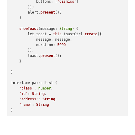
buttons
: [
'dismiss'
]

        });

        alert.
present
();

    }

showToast
(
message: 
String
) {

let
 toast = 
this
.
toastCtrl
.
create
({

message
: message,

duration
: 
5000
        });

        toast.
present
();

    }

}

interface
 pairedList {

'class'
: 
number
,

'id'
: 
String
,

'address'
: 
String
,

'name'
: 
String
}